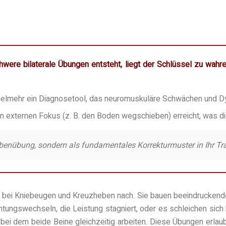
e bilaterale Übungen entsteht, liegt der Schlüssel zu wahrer Ath
ls vielmehr ein Diagnosetool, das neuromuskuläre Schwächen und 
en externen Fokus (z. B. den Boden wegschieben) erreicht, was di
Nebenübung, sondern als fundamentales Korrekturmuster in Ihr Tra
 bei Kniebeugen und Kreuzheben nach. Sie bauen beeindruckende K
htungswechseln, die Leistung stagniert, oder es schleichen sich
ng, bei dem beide Beine gleichzeitig arbeiten. Diese Übungen er