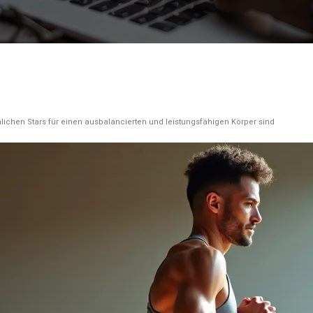
lichen Stars für einen ausbalancierten und leistungsfähigen Körper sind