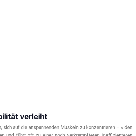
lität verleiht
arin, sich auf die anspannenden Muskeln zu konzentrieren – « den
 und führt oft zu einer noch verkrampfteren, ineffizienteren