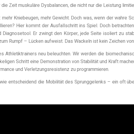
ie Zeit muskuläre Dysbalancen, die nicht nur die Leistung limiti
: mehr Kniebeugen, mehr Gewicht. Doch was, wenn der wahre Schlü
llieren? Hier kommt der Ausfallschritt ins Spiel. Doch betrachte
nd Diagnosetool. Er zwingt den Körper, jede Seite isoliert zu s
s zum Rumpf – Lücken aufweist. Das Wackeln ist kein Zeichen v
nes Athletiktrainers neu beleuchten. Wir werden die biomechani
igen Schritt eine Demonstration von Stabilität und Kraft machen.
ormance und Verletzungsresistenz zu programmieren.
 wie entscheidend die Mobilität des Sprunggelenks – ein oft über