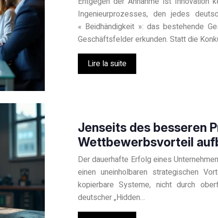
Entgegen der Annahme ist Innovation kei
Ingenieurprozesses, den jedes deutsc
« Beidhändigkeit »: das bestehende Ges
Geschäftsfelder erkunden. Statt die Kon
Lire la suite
Jenseits des besseren P
Wettbewerbsvorteil au
Der dauerhafte Erfolg eines Unternehmen
einen uneinholbaren strategischen Vor
kopierbare Systeme, nicht durch ober
deutscher „Hidden…