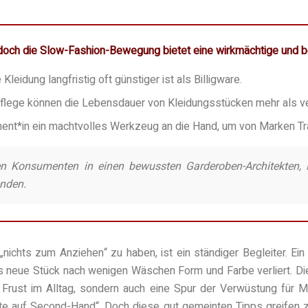
doch die Slow-Fashion-Bewegung bietet eine wirkmächtige und befr
leidung langfristig oft günstiger ist als Billigware.
Pflege können die Lebensdauer von Kleidungsstücken mehr als v
ent*in ein machtvolles Werkzeug an die Hand, um von Marken Tr
 Konsumenten in einen bewussten Garderoben-Architekten, in
enden.
nichts zum Anziehen“ zu haben, ist ein ständiger Begleiter. Ein k
neue Stück nach wenigen Wäschen Form und Farbe verliert. Die
r Frust im Alltag, sondern auch eine Spur der Verwüstung für 
hte auf Second-Hand“. Doch diese gut gemeinten Tipps greifen z