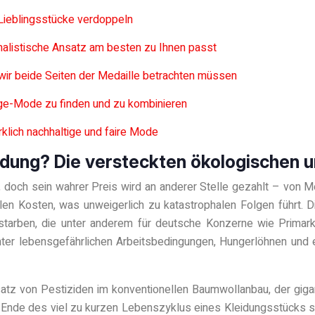
 Lieblingsstücke verdoppeln
malistische Ansatz am besten zu Ihnen passt
wir beide Seiten der Medaille betrachten müssen
tage-Mode zu finden und zu kombinieren
irklich nachhaltige und faire Mode
leidung? Die versteckten ökologischen 
, doch sein wahrer Preis wird an anderer Stelle gezahlt – von 
n Kosten, was unweigerlich zu katastrophalen Folgen führt. Di
arben, die unter anderem für deutsche Konzerne wie Primark u
 unter lebensgefährlichen Arbeitsbedingungen, Hungerlöhnen und
atz von Pestiziden im konventionellen Baumwollanbau, der gi
m Ende des viel zu kurzen Lebenszyklus eines Kleidungsstücks ste