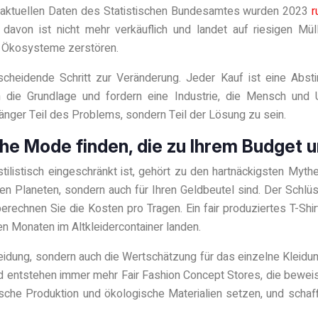
t aktuellen Daten des Statistischen Bundesamtes wurden 2023
r
 davon ist nicht mehr verkäuflich und landet auf riesigen Mü
 Ökosysteme zerstören.
tscheidende Schritt zur Veränderung. Jeder Kauf ist eine Abst
 die Grundlage und fordern eine Industrie, die Mensch und
länger Teil des Problems, sondern Teil der Lösung zu sein.
sche Mode finden, die zu Ihrem Budget u
tilistisch eingeschränkt ist, gehört zu den hartnäckigsten Myt
den Planeten, sondern auch für Ihren Geldbeutel sind. Der Schlüs
erechnen Sie die Kosten pro Tragen. Ein fair produziertes T-Shir
en Monaten im Altkleidercontainer landen.
idung, sondern auch die Wertschätzung für das einzelne Kleidun
and entstehen immer mehr Fair Fashion Concept Stores, die bew
ische Produktion und ökologische Materialien setzen, und schaffe