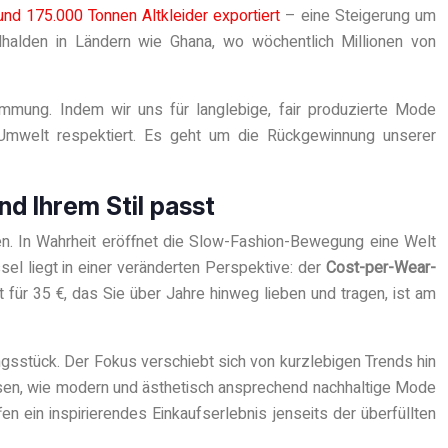
und 175.000 Tonnen Altkleider exportiert
– eine Steigerung um
llhalden in Ländern wie Ghana, wo wöchentlich Millionen von
immung. Indem wir uns für langlebige, fair produzierte Mode
 Umwelt respektiert. Es geht um die Rückgewinnung unserer
nd Ihrem Stil passt
hen. In Wahrheit eröffnet die Slow-Fashion-Bewegung eine Welt
sel liegt in einer veränderten Perspektive: der
Cost-per-Wear-
t für 35 €, das Sie über Jahre hinweg lieben und tragen, ist am
gsstück. Der Fokus verschiebt sich von kurzlebigen Trends hin
eisen, wie modern und ästhetisch ansprechend nachhaltige Mode
n ein inspirierendes Einkaufserlebnis jenseits der überfüllten